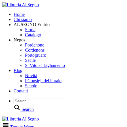
Home
Chi siamo
AL SEGNO Editrice
Storia
Catalogo
Negozi
Pordenone
Cordenons
Portogruaro
Sacile
S. Vito al Tagliamento
Blog
Novità
I Consigli del libraio
Scuole
Contatti
Search
Toggle Menu