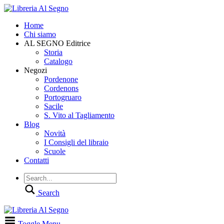
Home
Chi siamo
AL SEGNO Editrice
Storia
Catalogo
Negozi
Pordenone
Cordenons
Portogruaro
Sacile
S. Vito al Tagliamento
Blog
Novità
I Consigli del libraio
Scuole
Contatti
Search
Toggle Menu