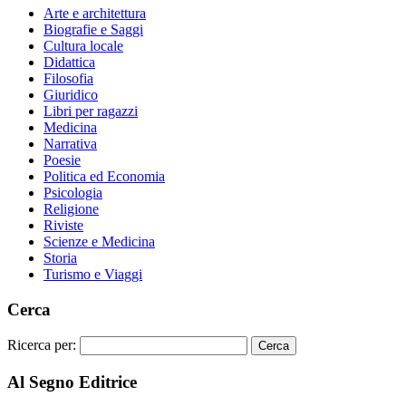
Arte e architettura
Biografie e Saggi
Cultura locale
Didattica
Filosofia
Giuridico
Libri per ragazzi
Medicina
Narrativa
Poesie
Politica ed Economia
Psicologia
Religione
Riviste
Scienze e Medicina
Storia
Turismo e Viaggi
Cerca
Ricerca per:
Al Segno Editrice