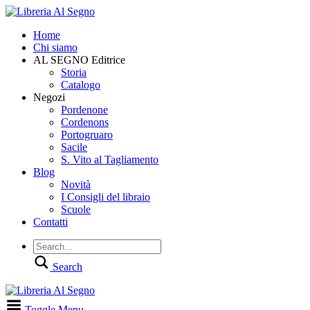
Home
Chi siamo
AL SEGNO Editrice
Storia
Catalogo
Negozi
Pordenone
Cordenons
Portogruaro
Sacile
S. Vito al Tagliamento
Blog
Novità
I Consigli del libraio
Scuole
Contatti
Search
Toggle Menu