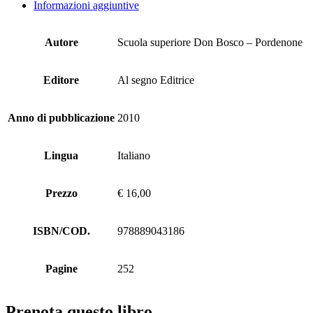
Informazioni aggiuntive
Autore
Scuola superiore Don Bosco – Pordenone
Editore
Al segno Editrice
Anno di pubblicazione
2010
Lingua
Italiano
Prezzo
€ 16,00
ISBN/COD.
978889043186
Pagine
252
Prenota questo libro