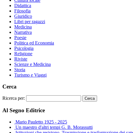
Cultura locale
Didattica
Filosofia
Giuridico
Libri per ragazzi
Medicina
Narrativa
Poesie
Politica ed Economia
Psicologia
Religione
Riviste
Scienze e Medicina
Storia
Turismo e Viaggi
Cerca
Ricerca per:
Al Segno Editrice
Mario Pauletto 1925 - 2025
Un maestro d'altri tempi G. B. Morassutti
Istituzioni che resistono. Trasmissione e trasformazione dei sa