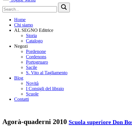
Home
Chi siamo
AL SEGNO Editrice
Storia
Catalogo
Negozi
Pordenone
Cordenons
Portogruaro
Sacile
S. Vito al Tagliamento
Blog
Novità
I Consigli del libraio
Scuole
Contatti
Agorà-quaderni 2010
Scuola superiore Don Bo