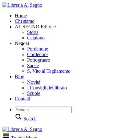
Home
Chi siamo
AL SEGNO Editrice
Storia
Catalogo
Negozi
Pordenone
Cordenons
Portogruaro
Sacile
S. Vito al Tagliamento
Blog
Novità
I Consigli del libraio
Scuole
Contatti
Search
Toggle Menu