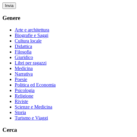
Genere
Arte e architettura
Biografie e Saggi
Cultura locale
Didattica
Filosofia
Giuridico
Libri per ragazzi
Medicina
Narrativa
Poesie
Politica ed Economia
Psicologia
Religione
Riviste
Scienze e Medicina
Storia
Turismo e Viaggi
Cerca