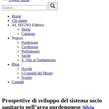
Home
Chi siamo
AL SEGNO Editrice
Storia
Catalogo
Negozi
Pordenone
Cordenons
Portogruaro
Sacile
S. Vito al Tagliamento
Blog
Novità
I Consigli del libraio
Scuole
Contatti
Prospettive di sviluppo del sistema socio
sanitario nell’area pordenonese
Silvio