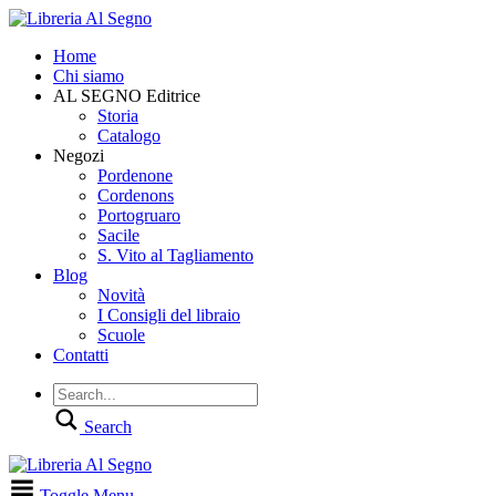
Home
Chi siamo
AL SEGNO Editrice
Storia
Catalogo
Negozi
Pordenone
Cordenons
Portogruaro
Sacile
S. Vito al Tagliamento
Blog
Novità
I Consigli del libraio
Scuole
Contatti
Search
Toggle Menu