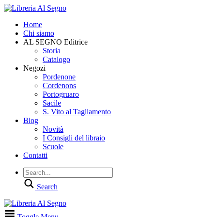
Home
Chi siamo
AL SEGNO Editrice
Storia
Catalogo
Negozi
Pordenone
Cordenons
Portogruaro
Sacile
S. Vito al Tagliamento
Blog
Novità
I Consigli del libraio
Scuole
Contatti
Search
Toggle Menu